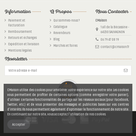
Information
A Propos
Nous Contacter
Paiement et
Qui sommes-nous ?
CMaison
Facturation
Catalogue
1 all de la Bécassine -
Remboursement
64230 SAUVAGNON
Revendeurs
Retours et échanges
Blog
06 79 47 08 19
Expédition et livraison
Marchés et foires
contact@cmaison.fr
Mentions légales
Newsletter
CMaison utilise des cookies pour améliorer votre expérience sur notre site. Les cookies
vous permettent de profiter de certaines options (comme enregistrer votre panier),
d'utiliser certaines fonctionnalités de partage sur les réseaux sociaux (pour Facebook,
Twitter, etc.) et de vous présenter des messages et publicités basés sur vos centres
d'intérêts. Ils nous permettent également d’optimiser le fonctionnement de notre site.
En continuant sur notre site, vous acceptez l'utilisation de nos cookies.
Accepter
© 2017 Powered by CMaison™. All Rights Reserved // Design by JP2 Création