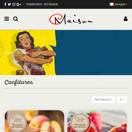
CONSERVERIE - FAIT MAISON
Français
Accueil
Confitures
Confitures
Pertinence
9