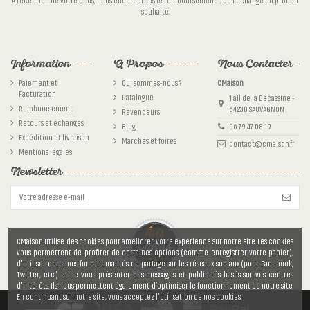
A réception de votre colis, nous effectuerons le remboursement*, ou l’échange du produit
souhaité.
Information
A Propos
Nous Contacter
Paiement et
Qui sommes-nous ?
CMaison
Facturation
Catalogue
1 all de la Bécassine -
Remboursement
64230 SAUVAGNON
Revendeurs
Retours et échanges
Blog
06 79 47 08 19
Expédition et livraison
Marchés et foires
contact@cmaison.fr
Mentions légales
Newsletter
CMaison utilise des cookies pour améliorer votre expérience sur notre site. Les cookies
vous permettent de profiter de certaines options (comme enregistrer votre panier),
d'utiliser certaines fonctionnalités de partage sur les réseaux sociaux (pour Facebook,
Twitter, etc.) et de vous présenter des messages et publicités basés sur vos centres
d'intérêts. Ils nous permettent également d’optimiser le fonctionnement de notre site.
En continuant sur notre site, vous acceptez l'utilisation de nos cookies.