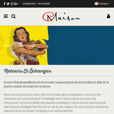
CONSERVERIE - FAIT MAISON
Français
Accueil
Retours et échanges
Retours Et Échanges
Si vous n’êtes pas satisfait(e) de votre achat, nous acceptons les retours dans un délai de 14
jours à compter de la date de reception.
Nous n'acceptons pas le retour d’articles utilisés, salis ou dégradés, ni ceux dont les
étiquettes ont été arrachées et l’emballage détruit. Dans tous les cas, vous nous
retournerez l'article en parfait état dans son emballage d'origine et avec ses étiquettes
attachées, accompagné de la facture. En cas de non respect de ces conditions, CMaison se
réserve le droit de refuser l'échange ou le remboursement.