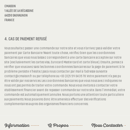
CMAISON
1 ALLÉE DE LA BÉCASSINE
64230 SAUVAGNON
FRANCE
4. CAS DE PAIEMENT REFUSÉ
Vous souhaitez passer une commande sur notre site et vous n’arrivez pas à valider votre
paiement par Carte Bancaire ?Avant toute chose, vérifiez bien que les coordonnées
bancaires que vous nous laissez correspondent à une carte bancaire acceptée sur notre
site (exclusivement les cartes visa, Eurocard Mastercard et carte bleue). Ensuite, pensez à
vérifier que vous avez saisi les bonnes coordonnées bancaires sur la page de paiement. Si le
problème persiste n’hésitez pas à nous contacter par mail à l’adresse suivante
contact@cmaison.fr ou par téléphone au +33 (0)5 59 04 35 78. Votre paiement n’a pas pu
être validé par nos services. Les coordonnées bancaires que vous nous avez indiquées ne
nous ont pas permis de traiter votre commande. Nous vous invitons à contacter votre
établissement financier avant de repasser commande sur notre site. Dans l'immédiat, votre
commande est automatiquement annulée. Nous portons une attention toute particulière
aux paiements. Nous pouvons donc être amenés à effectuer des vérifications
complémentaires auprès des organismes financiers concernés.
Information
A Propos
Nous Contacter