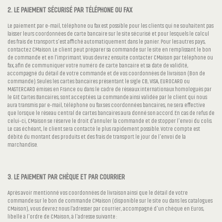
2. LE PAIEMENT SÉCURISÉ PAR TÉLÉPHONE OU FAX
Le paiement par e-mail, téléphone ou fax est possible pour les clients qui ne souhaitent pas
laisser leurs coordonnées de carte bancaire sur le site sécurisé et pour lesquels le calcul
des frais de transport s'est affiché automatiquement dans le panier. Pour les autres pays,
contactez CMaison. Le client peut préparer sa commande sur le site en remplissant le bon
de commande et en l’imprimant. Vous devrez ensuite contacter CMaison par téléphone ou
fax, afin de communiquer votre numéro de carte bancaire et sa date de validité,
accompagné du détail de votre commande et de vos coordonnées de livraison (Bon de
commande). Seules les cartes bancaires présentant le sigle CB, VISA, EUROCARD ou
MASTERCARD émises en France ou dans le cadre de réseaux internationaux homologués par
le GIE Cartes Bancaires, sont acceptées. La commande ainsi validée par le client qui nous
aura transmis par e-mail, téléphone ou fax ses coordonnées bancaires, ne sera effective
que lorsque le réseau central de cartes bancaires aura donné son accord. En cas de refus de
celui-ci, CMaison se réserve le droit d'annuler la commande et de stopper l'envoi du colis.
Le cas échéant, le client sera contacté le plus rapidement possible. Votre compte est
débité du montant des produits et des frais de transport le jour de l'envoi de la
marchandise.
3. LE PAIEMENT PAR CHÈQUE ET PAR COURRIER
Après avoir mentionné vos coordonnées de livraison ainsi que le détail de votre
commande sur le bon de commande CMaison (disponible sur le site ou dans les catalogues
CMaison), vous devrez nous l’adresser par courrier, accompagné d'un chèque en Euros,
libellé à l'ordre de CMaison, à l'adresse suivante :