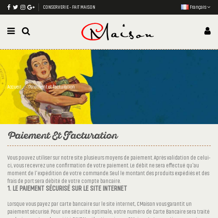
CONSERVERIE - FAIT MAISON
Français
Accueil
Paiement et Facturation
Paiement Et Facturation
Vous pouvez utiliser sur notre site plusieurs moyens de paiement. Après validation de celui-
ci, vous recevrez une confirmation de votre paiement. Le débit ne sera effectué qu'au
moment de l'expédition de votre commande. Seul le montant des produits expédiés et des
frais de port sera débité de votre compte bancaire.
1. LE PAIEMENT SÉCURISÉ SUR LE SITE INTERNET
Lorsque vous payez par carte bancaire sur le site internet, CMaison vous garantit un
paiement sécurisé. Pour une sécurité optimale, votre numéro de Carte Bancaire sera traité