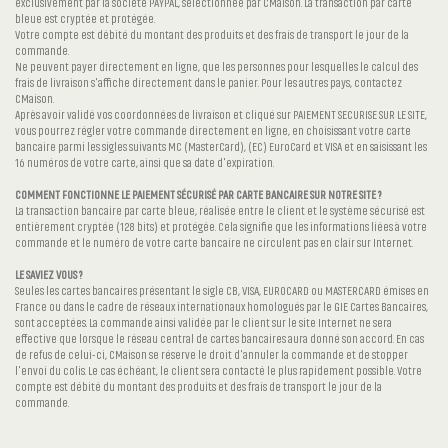
exclusivement par la société PAYPAL, sélectionnée par CMaison. La transaction par carte
bleue est cryptée et protégée.
Votre compte est débité du montant des produits et des frais de transport le jour de la
commande.
Ne peuvent payer directement en ligne, que les personnes pour lesquelles le calcul des
frais de livraison s'affiche directement dans le panier. Pour les autres pays, contactez
CMaison.
Après avoir validé vos coordonnées de livraison et cliqué sur PAIEMENT SECURISE SUR LE SITE,
vous pourrez régler votre commande directement en ligne, en choisissant votre carte
bancaire parmi les sigles suivants MC (MasterCard), (EC) EuroCard et VISA et en saisissant les
16 numéros de votre carte, ainsi que sa date d'expiration.
COMMENT FONCTIONNE LE PAIEMENT SÉCURISÉ PAR CARTE BANCAIRE SUR NOTRE SITE ?
La transaction bancaire par carte bleue, réalisée entre le client et le système sécurisé est
entièrement cryptée (128 bits) et protégée. Cela signifie que les informations liées à votre
commande et le numéro de votre carte bancaire ne circulent pas en clair sur Internet.
LE SAVIEZ VOUS ?
Seules les cartes bancaires présentant le sigle CB, VISA, EUROCARD ou MASTERCARD émises en
France ou dans le cadre de réseaux internationaux homologués par le GIE Cartes Bancaires,
sont acceptées. La commande ainsi validée par le client sur le site Internet ne sera
effective que lorsque le réseau central de cartes bancaires aura donné son accord. En cas
de refus de celui-ci, CMaison se réserve le droit d'annuler la commande et de stopper
l'envoi du colis. Le cas échéant, le client sera contacté le plus rapidement possible. Votre
compte est débité du montant des produits et des frais de transport le jour de la
commande.