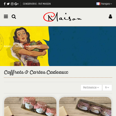
CONSERVERIE - FAIT MAISON
Français
Accueil
Coffrets & Cartes cadeaux
Coffrets & Cartes Cadeaux
Pertinence
9