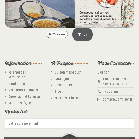
ok
Effacer tout
Information
A Propos
Nous Contacter
Paiement et
Qui sommes-nous ?
CMaison
Facturation
Catalogue
1 all de la Bécassine -
Remboursement
64230 SAUVAGNON
Revendeurs
Retours et échanges
Blog
06 79 47 08 19
Expédition et livraison
Marchés et foires
contact@cmaison.fr
Mentions légales
Newsletter