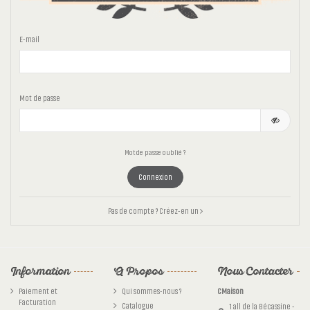
E-mail
Mot de passe
Mot de passe oublié ?
Connexion
Pas de compte ? Créez-en un
Information
A Propos
Nous Contacter
Paiement et
Qui sommes-nous ?
CMaison
Facturation
Catalogue
1 all de la Bécassine -