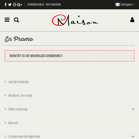
CONSERVERIE - FAIT MAISON
Français
En Promo
BIENTÔT ICI DE NOUVELLES CONSERVES !!
Les tartinables
Pâtés et Terrines
Plats Cuisinés
Sauces
Conserves de légumes