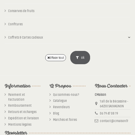
Conserves de fruits
Confitures
Coffrets & Cartes cadeaux
ok
Effacer tout
Information
A Propos
Nous Contacter
Paiement et
Qui sommes-nous ?
CMaison
Facturation
Catalogue
1 all de la Bécassine -
Remboursement
64230 SAUVAGNON
Revendeurs
Retours et échanges
Blog
06 79 47 08 19
Expédition et livraison
Marchés et foires
contact@cmaison.fr
Mentions légales
Newsletter