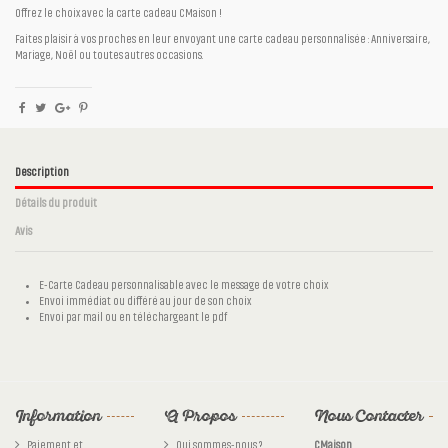
Offrez le choix avec la carte cadeau CMaison !
Faites plaisir à vos proches en leur envoyant une carte cadeau personnalisée : Anniversaire,
Mariage, Noël ou toutes autres occasions.
Description
Détails du produit
Avis
E-Carte Cadeau personnalisable avec le message de votre choix
Envoi immédiat ou différé au jour de son choix
Envoi par mail ou en téléchargeant le pdf
Référence
Aucun avis
cm55
Information
A Propos
Nous Contacter
Paiement et
Qui sommes-nous ?
CMaison