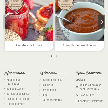
Confiture de Fraises
Compote Pommes Fraises
Information
A Propos
Nous Contacter
Paiement et
Qui sommes-nous ?
CMaison
Facturation
Catalogue
1 all de la Bécassine -
Remboursement
64230 SAUVAGNON
Revendeurs
Retours et échanges
Blog
06 79 47 08 19
Expédition et livraison
Marchés et foires
contact@cmaison.fr
Mentions légales