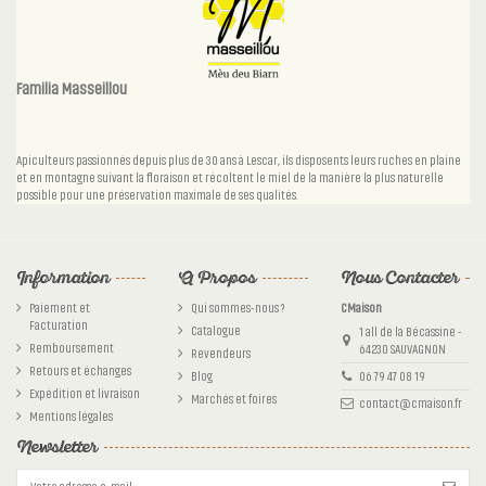
Familia Masseillou
Apiculteurs passionnés depuis plus de 30 ans à Lescar, ils disposents leurs ruches en plaine
et en montagne suivant la floraison et récoltent le miel de la manière la plus naturelle
possible pour une préservation maximale de ses qualités.
Information
A Propos
Nous Contacter
Paiement et
Qui sommes-nous ?
CMaison
Facturation
Catalogue
1 all de la Bécassine -
Remboursement
64230 SAUVAGNON
Revendeurs
Retours et échanges
Blog
06 79 47 08 19
Expédition et livraison
Marchés et foires
contact@cmaison.fr
Mentions légales
Newsletter