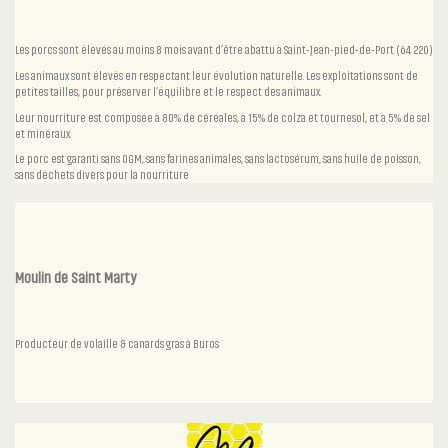
Les porcs sont élevés au moins 8 mois avant d’être abattu à Saint-Jean-pied-de-Port (64 220)
Les animaux sont élevés en respectant leur évolution naturelle. Les exploitations sont de
petites tailles, pour préserver l’équilibre et le respect des animaux.
Leur nourriture est composée à 80% de céréales, à 15% de colza et tournesol, et à 5% de sel
et minéraux.
Le porc est garanti sans OGM, sans farines animales, sans lactosérum, sans huile de poisson,
sans déchets divers pour la nourriture
Moulin de Saint Marty
Producteur de volaille & canards gras à Buros