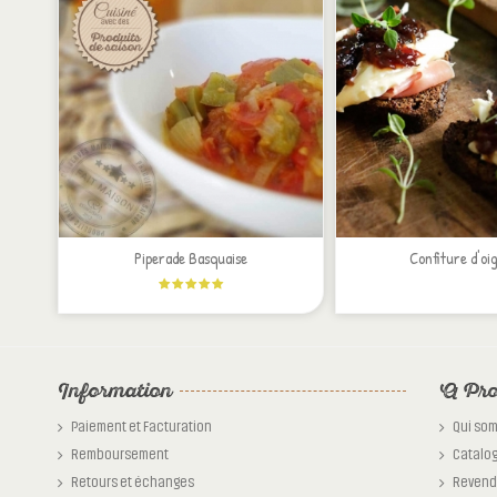
Piperade Basquaise
Confiture d'oi
Information
A Pro
Paiement et Facturation
Qui so
Remboursement
Catalo
Retours et échanges
Revend