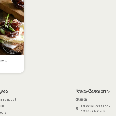
gnons
pos
Nous Contacter
mmes-nous ?
CMaison
gue
1 all de la Bécassine -
64230 SAUVAGNON
eurs