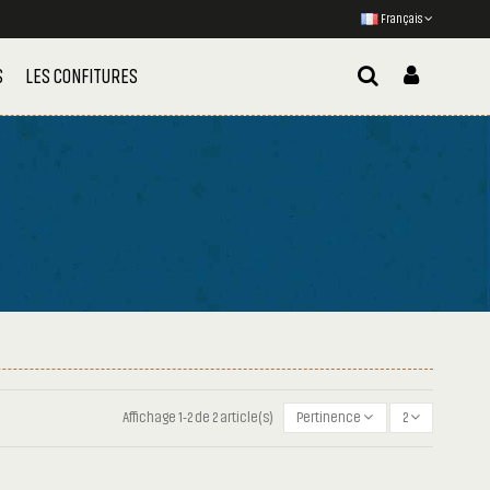
Français
S
LES CONFITURES
Affichage 1-2 de 2 article(s)
Pertinence
2