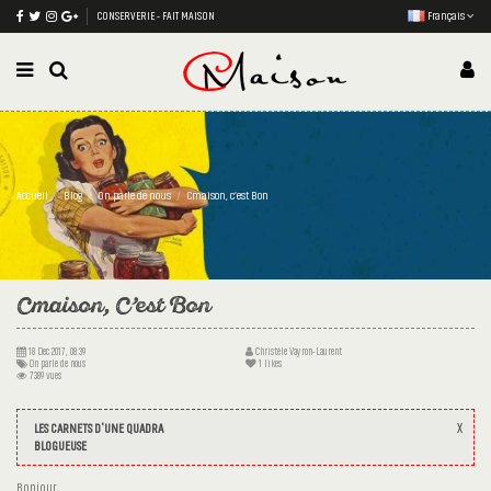
CONSERVERIE - FAIT MAISON
Français
Accueil
Blog
On parle de nous
Cmaison, c’est Bon
Cmaison, C’est Bon
18 Dec 2017, 08:39
Christèle Vayron-Laurent
On parle de nous
1
likes
7389 vues
X
LES CARNETS D'UNE QUADRA
BLOGUEUSE
Bonjour,