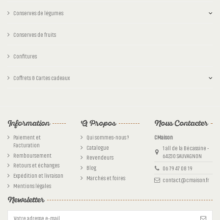
Conserves de légumes
Conserves de fruits
Confitures
Coffrets & Cartes cadeaux
Information
A Propos
Nous Contacter
Paiement et
Qui sommes-nous ?
CMaison
Facturation
Catalogue
1 all de la Bécassine -
Remboursement
64230 SAUVAGNON
Revendeurs
Retours et échanges
Blog
06 79 47 08 19
Expédition et livraison
Marchés et foires
contact@cmaison.fr
Mentions légales
Newsletter