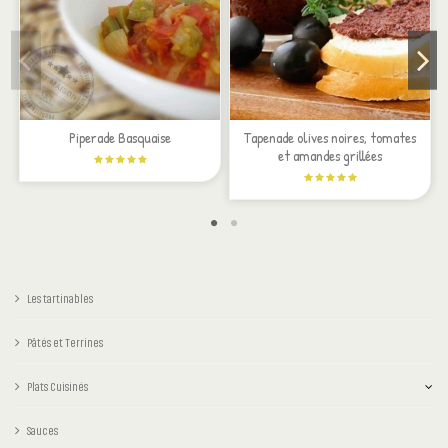
Piperade Basquaise
Tapenade olives noires, tomates
et amandes grillées
Les tartinables
Pâtés et Terrines
Plats Cuisinés
Sauces