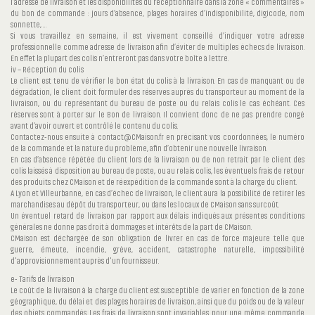
l’adresse de livraison et les disponibilités du réceptionnaire dans la zone « commentaires »
du bon de commande : jours d’absence, plages horaires d’indisponibilité, digicode, nom
sonnette, …
Si vous travaillez en semaine, il est vivement conseillé d’indiquer votre adresse
professionnelle comme adresse de livraison afin d’éviter de multiples échecs de livraison.
En effet la plupart des colis n’entreront pas dans votre boîte à lettre.
iv – Réception du colis
Le client est tenu de vérifier le bon état du colis à la livraison. En cas de manquant ou de
dégradation, le client doit formuler des réserves auprès du transporteur au moment de la
livraison, ou du représentant du bureau de poste ou du relais colis le cas échéant. Ces
réserves sont à porter sur le Bon de livraison. Il convient donc de ne pas prendre congé
avant d’avoir ouvert et contrôlé le contenu du colis.
Contactez-nous ensuite à contact@CMaison.fr en précisant vos coordonnées, le numéro
de la commande et la nature du problème, afin d’obtenir une nouvelle livraison.
En cas d’absence répétée du client lors de la livraison ou de non retrait par le client des
colis laissés à disposition au bureau de poste, ou au relais colis, les éventuels frais de retour
des produits chez CMaison et de réexpédition de la commande sont à la charge du client.
A Lyon et Villeurbanne, en cas d’échec de livraison, le client aura la possibilité de retirer les
marchandises au dépôt du transporteur, ou dans les locaux de CMaison sans surcoût.
Un éventuel retard de livraison par rapport aux délais indiqués aux présentes conditions
générales ne donne pas droit à dommages et intérêts de la part de CMaison.
CMaison est déchargée de son obligation de livrer en cas de force majeure telle que
guerre, émeute, incendie, grève, accident, catastrophe naturelle, impossibilité
d'approvisionnement auprès d'un fournisseur.
e- Tarifs de livraison
Le coût de la livraison à la charge du client est susceptible de varier en fonction de la zone
géographique, du délai et des plages horaires de livraison, ainsi que du poids ou de la valeur
des objets commandés. Les frais de livraison sont invariables pour une même commande