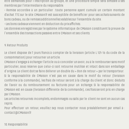
être demandés pour l'inscription au groupe, et une procédure simple sera diffusée à ses
membres par l’intermédiaire du responsable.
• Remise accordée à un particulier : toute personne ayant cumulé un certain montant
d’achat TTC sur le site CMaison.fr est susceptible de bénéficier pour ses achats suivants de
bons cadeau, ou de remises additionnelles valables sur l’ensemble du site.
• Les bons cadeaux viennent en déduction du prix affichés.
Les données enregistrées par le système informatique de CMaison constituent la preuve de
l'ensemble des transactions passées entre CMaison et ses clients.
9. Retour Produits
Le client dispose de 7 jours francs à compter de la livraison (article L 121-16 du code de la
consommation) pour retourner un article.
CMaison s'engage à échanger l’article ou à concéder un avoir, ou à le rembourser sans motif
particulier, sous réserve que celui-ci soit retourné inutilisé et intact dans son emballage
d'origine. Le client doit se faire délivrer un double du « Bon de retour » par le transporteur.
Si la responsabilité de CMaison n'est pas en cause dans le motif du retour (livraison
conforme à la commande), les frais de retour seront à la charge du client et donc déduits
de l’avoir ou du remboursement ou facturés pour un échange. Si la responsabilité de
CMaison est en cause (livraison différente de la commande), ces frais seront pris en charge
par CMaison.
Les articles retournés incomplets, endommagés ou salis par le client ne sont en aucun cas
repris.
Pour effectuer un retour, veuillez svp nous contacter nous préalablement par email à :
contact@CMaison.fr
10. Responsabilité