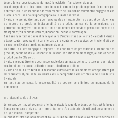
Les produits proposés sont conformes à la législation française en vigueur.
Les photographies et les textes reproduits et illustrant les produits présentés ne sont pas
contractuels. En conséquence, la responsabilité de CMaison ne saurait être engagée en cas
d'erreur dans l'une de ces photographies ou l'un de ces textes.
CMaison ne saurait être tenu pour responsable de l'inexécution du contrat conclu en cas
de rupture de stock ou indisponibilité du produit, en cas de force majeure, de
perturbation ou grève totale ou partielle notamment des services postaux et moyens de
transport et/ou communications, inondation, incendie, catastrophe.
Des liens hypertextes peuvent renvoyer vers d'autres sites que le site CMaison.fr. CMaison
dégage toute responsabilité dans le cas où le contenu de ces sites contreviendrait aux
dispositions légales et réglementaires en vigueur.
En outre, le client s’engage à respecter les conditions et précautions d'utilisation des
produits, notamment si elles sont stipulées sur les notices ou emballages, ou sur les fiches
produit du site CMaison.fr.
CMaison ne peut être tenu pour responsable des dommages de toute nature qui pourraient
résulter d'une mauvaise utilisation des articles livrés au client.
CMaison ne peut être tenu pour responsable des éventuelles modifications apportées par
les fabricants et/ou les fournisseurs dans la composition des articles vendus sur le site
CMaison.fr.
En tout état de cause, la responsabilité de CMaison sera limitée au montant de la
commande.
11. Droit applicable et litiges
Le présent contrat est soumis à la loi française. La langue du présent contrat est la langue
française. En cas de litige sur son interprétation et/ou exécution, le tribunal de Commerce
de Lyon sera seul compétent.
Le client et CMaison privilégieront toujours une solution amiable avant toute action en