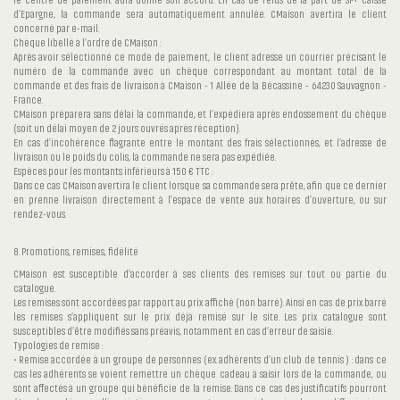
le centre de paiement aura donné son accord. En cas de refus de la part de SP+ Caisse
d’Epargne, la commande sera automatiquement annulée. CMaison avertira le client
concerné par e-mail.
Chèque libellé à l’ordre de CMaison :
Après avoir sélectionné ce mode de paiement, le client adresse un courrier précisant le
numéro de la commande avec un chèque correspondant au montant total de la
commande et des frais de livraison à CMaison - 1 Allée de la Bécassine - 64230 Sauvagnon -
France.
CMaison préparera sans délai la commande, et l’expédiera après endossement du chèque
(soit un délai moyen de 2 jours ouvrés après réception).
En cas d’incohérence flagrante entre le montant des frais sélectionnés, et l’adresse de
livraison ou le poids du colis, la commande ne sera pas expédiée.
Espèces pour les montants inférieurs à 150 € TTC :
Dans ce cas CMaison avertira le client lorsque sa commande sera prête, afin que ce dernier
en prenne livraison directement à l’espace de vente aux horaires d’ouverture, ou sur
rendez-vous.
8. Promotions, remises, fidélité
CMaison est susceptible d’accorder à ses clients des remises sur tout ou partie du
catalogue.
Les remises sont accordées par rapport au prix affiché (non barré). Ainsi en cas de prix barré
les remises s’appliquent sur le prix déjà remisé sur le site. Les prix catalogue sont
susceptibles d’être modifiés sans préavis, notamment en cas d’erreur de saisie.
Typologies de remise :
• Remise accordée à un groupe de personnes (ex. adhérents d’un club de tennis ) : dans ce
cas les adhérents se voient remettre un chèque cadeau à saisir lors de la commande, ou
sont affectés à un groupe qui bénéficie de la remise. Dans ce cas des justificatifs pourront