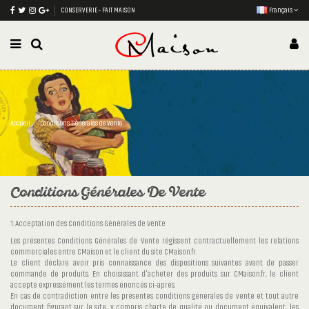
CONSERVERIE - FAIT MAISON
Français
Accueil
Conditions Générales de Vente
Conditions Générales De Vente
1. Acceptation des Conditions Générales de Vente
Les présentes Conditions Générales de Vente régissent contractuellement les relations
commerciales entre CMaison et le client du site CMaison.fr.
Le client déclare avoir pris connaissance des dispositions suivantes avant de passer
commande de produits. En choisissant d'acheter des produits sur CMaison.fr, le client
accepte expressément les termes énoncés ci-après.
En cas de contradiction entre les présentes conditions générales de vente et tout autre
document figurant sur le site, y compris charte de qualité ou document équivalent, les