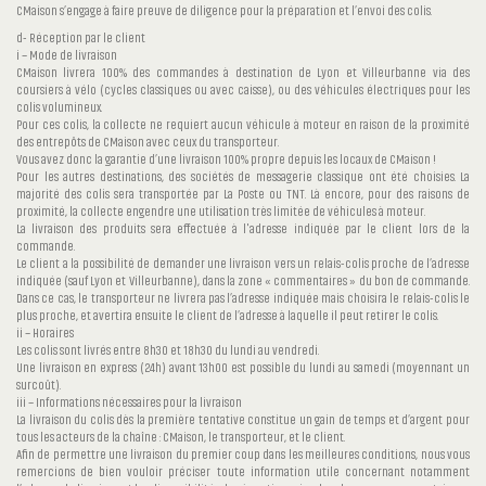
CMaison s’engage à faire preuve de diligence pour la préparation et l’envoi des colis.
d- Réception par le client
i – Mode de livraison
CMaison livrera 100% des commandes à destination de Lyon et Villeurbanne via des
coursiers à vélo (cycles classiques ou avec caisse), ou des véhicules électriques pour les
colis volumineux.
Pour ces colis, la collecte ne requiert aucun véhicule à moteur en raison de la proximité
des entrepôts de CMaison avec ceux du transporteur.
Vous avez donc la garantie d’une livraison 100% propre depuis les locaux de CMaison !
Pour les autres destinations, des sociétés de messagerie classique ont été choisies. La
majorité des colis sera transportée par La Poste ou TNT. Là encore, pour des raisons de
proximité, la collecte engendre une utilisation très limitée de véhicules à moteur.
La livraison des produits sera effectuée à l'adresse indiquée par le client lors de la
commande.
Le client a la possibilité de demander une livraison vers un relais-colis proche de l’adresse
indiquée (sauf Lyon et Villeurbanne), dans la zone « commentaires » du bon de commande.
Dans ce cas, le transporteur ne livrera pas l’adresse indiquée mais choisira le relais-colis le
plus proche, et avertira ensuite le client de l’adresse à laquelle il peut retirer le colis.
ii – Horaires
Les colis sont livrés entre 8h30 et 18h30 du lundi au vendredi.
Une livraison en express (24h) avant 13h00 est possible du lundi au samedi (moyennant un
surcoût).
iii – Informations nécessaires pour la livraison
La livraison du colis dès la première tentative constitue un gain de temps et d’argent pour
tous les acteurs de la chaîne : CMaison, le transporteur, et le client.
Afin de permettre une livraison du premier coup dans les meilleures conditions, nous vous
remercions de bien vouloir préciser toute information utile concernant notamment