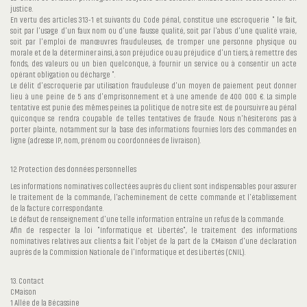
justice.
En vertu des articles 313-1 et suivants du Code pénal, constitue une escroquerie " le fait,
soit par l'usage d'un faux nom ou d'une fausse qualité, soit par l'abus d'une qualité vraie,
soit par l'emploi de manœuvres frauduleuses, de tromper une personne physique ou
morale et de la déterminer ainsi, à son préjudice ou au préjudice d'un tiers, à remettre des
fonds, des valeurs ou un bien quelconque, à fournir un service ou à consentir un acte
opérant obligation ou décharge ".
Le délit d'escroquerie par utilisation frauduleuse d'un moyen de paiement peut donner
lieu à une peine de 5 ans d'emprisonnement et à une amende de 400 000 €. La simple
tentative est punie des mêmes peines. La politique de notre site est de poursuivre au pénal
quiconque se rendra coupable de telles tentatives de fraude. Nous n'hésiterons pas à
porter plainte, notamment sur la base des informations fournies lors des commandes en
ligne (adresse IP, nom, prénom ou coordonnées de livraison).
12. Protection des données personnelles
Les informations nominatives collectées auprès du client sont indispensables pour assurer
le traitement de la commande, l'acheminement de cette commande et l'établissement
de la facture correspondante.
Le défaut de renseignement d'une telle information entraîne un refus de la commande.
Afin de respecter la loi "Informatique et Libertés", le traitement des informations
nominatives relatives aux clients a fait l'objet de la part de la CMaison d'une déclaration
auprès de la Commission Nationale de l'Informatique et des Libertés (CNIL).
13. Contact
CMaison
1 Allée de la Bécassine