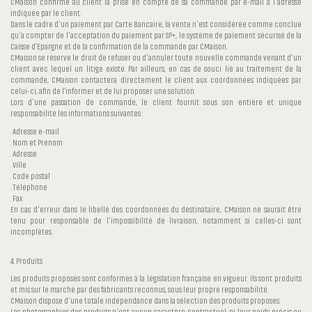
CMaison confirme au client la prise en compte de sa commande par e-mail à l'adresse
indiquée par le client.
Dans le cadre d'un paiement par Carte Bancaire, la vente n'est considérée comme conclue
qu'à compter de l'acceptation du paiement par SP+, le système de paiement sécurisé de la
Caisse d’Epargne et de la confirmation de la commande par CMaison.
CMaison se réserve le droit de refuser ou d'annuler toute nouvelle commande venant d'un
client avec lequel un litige existe. Par ailleurs, en cas de souci lié au traitement de la
commande, CMaison contactera directement le client aux coordonnées indiquées par
celui-ci, afin de l’informer et de lui proposer une solution.
Lors d'une passation de commande, le client fournit sous son entière et unique
responsabilité les informations suivantes :
. Adresse e-mail
. Nom et Prénom
. Adresse
. Ville
. Code postal
. Téléphone
. Fax
En cas d'erreur dans le libellé des coordonnées du destinataire, CMaison ne saurait être
tenu pour responsable de l'impossibilité de livraison, notamment si celles-ci sont
incomplètes.
4. Produits
Les produits proposés sont conformes à la législation française en vigueur. Ils sont produits
et mis sur le marché par des fabricants reconnus, sous leur propre responsabilité.
CMaison dispose d'une totale indépendance dans la sélection des produits proposés.