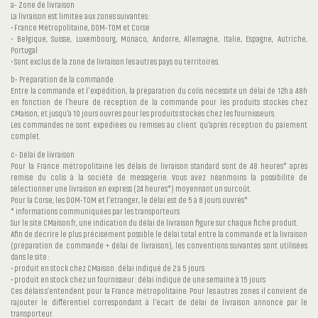
a- Zone de livraison
La livraison est limitée aux zones suivantes :
• France Métropolitaine, DOM-TOM et Corse
• Belgique, Suisse, Luxembourg, Monaco, Andorre, Allemagne, Italie, Espagne, Autriche,
Portugal
• Sont exclus de la zone de livraison les autres pays ou territoires.
b- Préparation de la commande
Entre la commande et l'expédition, la préparation du colis nécessite un délai de 12h à 48h
en fonction de l’heure de réception de la commande pour les produits stockés chez
CMaison, et jusqu’à 10 jours ouvrés pour les produits stockés chez les fournisseurs.
Les commandes ne sont expédiées ou remises au client qu’après réception du paiement
complet.
c- Délai de livraison
Pour la France métropolitaine les délais de livraison standard sont de 48 heures* après
remise du colis à la société de messagerie. Vous avez néanmoins la possibilité de
sélectionner une livraison en express (24 heures*) moyennant un surcoût.
Pour la Corse, les DOM-TOM et l’étranger, le délai est de 5 à 8 jours ouvrés*
* informations communiquées par les transporteurs
Sur le site CMaison.fr, une indication du délai de livraison figure sur chaque fiche produit.
Afin de décrire le plus précisément possible le délai total entre la commande et la livraison
(préparation de commande + délai de livraison), les conventions suivantes sont utilisées
dans le site :
• produit en stock chez CMaison : délai indiqué de 2 à 5 jours
• produit en stock chez un fournisseur : délai indiqué de une semaine à 15 jours
Ces délais s’entendent pour la France métropolitaine. Pour les autres zones il convient de
rajouter le différentiel correspondant à l’écart de délai de livraison annoncé par le
transporteur.