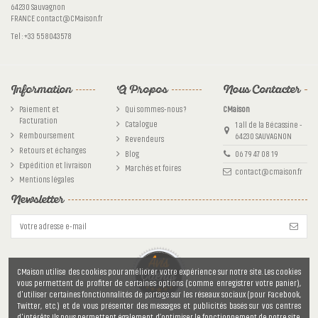
64230 Sauvagnon
FRANCE contact@CMaison.fr
Tel : +33 558043578
Information
A Propos
Nous Contacter
Paiement et
Qui sommes-nous ?
CMaison
Facturation
Catalogue
1 all de la Bécassine -
Remboursement
64230 SAUVAGNON
Revendeurs
Retours et échanges
Blog
06 79 47 08 19
Expédition et livraison
Marchés et foires
contact@cmaison.fr
Mentions légales
Newsletter
CMaison utilise des cookies pour améliorer votre expérience sur notre site. Les cookies
vous permettent de profiter de certaines options (comme enregistrer votre panier),
d'utiliser certaines fonctionnalités de partage sur les réseaux sociaux (pour Facebook,
Twitter, etc.) et de vous présenter des messages et publicités basés sur vos centres
d'intérêts. Ils nous permettent également d’optimiser le fonctionnement de notre site.