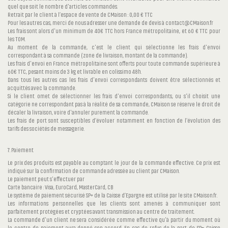
quel que soit le nombre d'articles commandés.
Retrait par le client à l’espace de vente de CMaison : 0,00 € TTC
Pour les autres cas, merci de nous adresser une demande de devis à contact@CMaison.fr
Les frais sont alors d'un minimum de 40€ TTC hors France métropolitaine, et 60 € TTC pour
les TOM.
Au moment de la commande, c'est le client qui sélectionne les frais d'envoi
correspondant à sa commande (zone de livraison, montant de la commande).
Les frais d'envoi en France métropolitaine sont offerts pour toute commande supérieure à
60€ TTC, pesant moins de 3 kg et livrable en colissimo 48h.
Dans tous les autres cas les frais d'envoi correspondants doivent être sélectionnés et
acquittés avec la commande.
Si le client omet de sélectionner les frais d'envoi correspondants, ou s'il choisit une
catégorie ne correspondant pas à la réalité de sa commande, CMaison se réserve le droit de
décaler la livraison, voire d'annuler purement la commande.
Les frais de port sont susceptibles d’évoluer notamment en fonction de l’évolution des
tarifs des sociétés de messagerie.
7. Paiement
Le prix des produits est payable au comptant le jour de la commande effective. Ce prix est
indiqué sur la confirmation de commande adressée au client par CMaison.
Le paiement peut s'effectuer par
Carte bancaire : Visa, EuroCard, MasterCard, CB
Le système de paiement sécurisé SP+ de la Caisse d’Epargne est utilisé par le site CMaison.fr.
Les informations personnelles que les clients sont amenés à communiquer sont
parfaitement protégées et cryptées avant transmission au centre de traitement.
La commande d'un client ne sera considérée comme effective qu'à partir du moment où