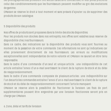
Les photographies des produits n'ont aucun caractère contractuel, ni leur poids précis ou
celui des conditionnements que les fournisseurs peuvent modifier au gré des évolutions
de gamme.
CMaison se réserve le droit à tout moment et sans préavis d'ajouter ou de supprimer des
produits de son catalogue.
5. Disponibilité des produits
Nos offres de produits sont proposées dans la limite des stocks disponibles.
Pour les produits non stockés dans nos entrepôts, nos offres sont valables sous réserve de
disponibilité chez nos fournisseurs.
Dans ce cadre, des indications sur la disponibilité des produits vous sont fournies au
moment de la passation de votre commande. Ces informations ne sont qu'indicatives car
elles proviennent directement de nos fournisseurs. Les erreurs ou modifications
exceptionnelles sont indépendantes de notre volonté et CMaison ne saurait en être tenu
responsable.
Dans le cadre d'une commande d'un seul et unique article : une indisponibilité de cet
article entraîne l'envoi d'un e-mail avertissant le client de la rupture de stock et du délai
de réapprovisionnement.
Dans le cadre d'une commande composée de plusieurs articles : une indisponibilité sur
l'un des articles commandés entraîne l'envoi d'un e-mail avertissant le client de la rupture
de stock et du délai de réapprovisionnement concernant l'article manquant.
CMaison se réserve alors la possibilité de fractionner la livraison. Les frais de port
supplémentaires pouvant être engendrés par une livraison fractionnée seront pris en
charge par CMaison.
6. Zone, délai et tarifs de livraison