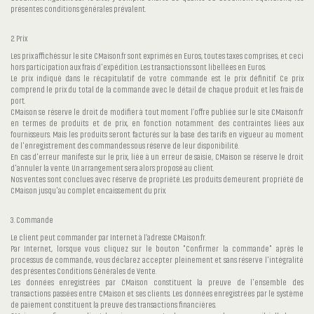
présentes conditions générales prévalent.
2. Prix
Les prix affichés sur le site CMaison.fr sont exprimés en Euros, toutes taxes comprises, et ceci
hors participation aux frais d'expédition. Les transactions sont libellées en Euros.
Le prix indiqué dans le récapitulatif de votre commande est le prix définitif. Ce prix
comprend le prix du total de la commande avec le détail de chaque produit et les frais de
port.
CMaison se réserve le droit de modifier à tout moment l’offre publiée sur le site CMaison.fr
en termes de produits et de prix, en fonction notamment des contraintes liées aux
fournisseurs. Mais les produits seront facturés sur la base des tarifs en vigueur au moment
de l'enregistrement des commandes sous réserve de leur disponibilité.
En cas d'erreur manifeste sur le prix, liée à un erreur de saisie, CMaison se réserve le droit
d'annuler la vente. Un arrangement sera alors proposé au client.
Nos ventes sont conclues avec réserve de propriété. Les produits demeurent propriété de
CMaison jusqu'au complet encaissement du prix.
3. Commande
Le client peut commander par Internet à l’adresse CMaison.fr.
Par Internet, lorsque vous cliquez sur le bouton "Confirmer la commande" après le
processus de commande, vous déclarez accepter pleinement et sans réserve l'intégralité
des présentes Conditions Générales de Vente.
Les données enregistrées par CMaison constituent la preuve de l'ensemble des
transactions passées entre CMaison et ses clients. Les données enregistrées par le système
de paiement constituent la preuve des transactions financières.