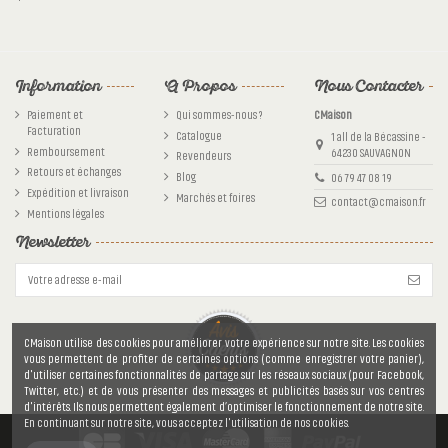
Aucun avis
Ingrédients
Asperges, Citron, Sel
Référence
cm78g200
Information
A Propos
Nous Contacter
Paiement et
Qui sommes-nous ?
CMaison
Facturation
Catalogue
1 all de la Bécassine -
Remboursement
64230 SAUVAGNON
Revendeurs
Retours et échanges
Blog
06 79 47 08 19
Expédition et livraison
Marchés et foires
contact@cmaison.fr
Mentions légales
Newsletter
CMaison utilise des cookies pour améliorer votre expérience sur notre site. Les cookies
vous permettent de profiter de certaines options (comme enregistrer votre panier),
d'utiliser certaines fonctionnalités de partage sur les réseaux sociaux (pour Facebook,
Twitter, etc.) et de vous présenter des messages et publicités basés sur vos centres
d'intérêts. Ils nous permettent également d’optimiser le fonctionnement de notre site.
En continuant sur notre site, vous acceptez l'utilisation de nos cookies.