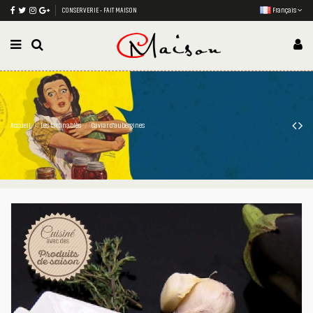
CONSERVERIE - FAIT MAISON
Français
Accueil
Les tartinables
Caviar d'aubergines