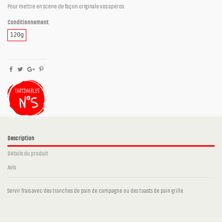
Pour mettre en scène de façon originale vos apéros.
Conditionnement
120g
Description
Détails du produit
Avis
Servir frais avec des tranches de pain de campagne ou des toasts de pain grillé.
Aucun avis
Ingrédients
Aubergines, Oignon, Ail, Huile d'olive, Cumin,
Paprika, Piment d’Espelette, Sel, Poivre