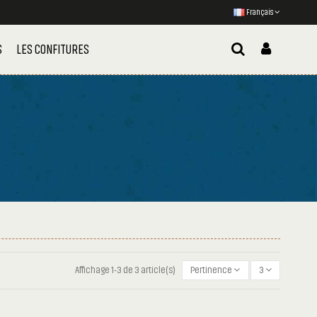
Français
S
LES CONFITURES
Affichage 1-3 de 3 article(s)
Pertinence
3