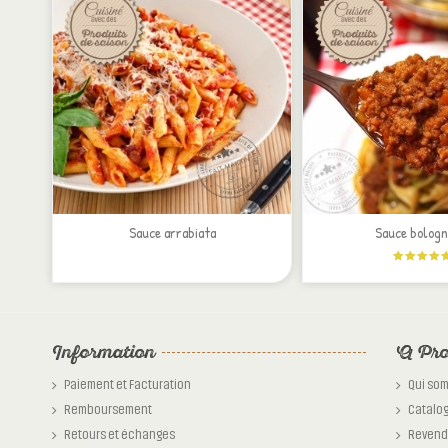
Sauce arrabiata
Sauce bologn
Information
A Pro
Paiement et Facturation
Qui so
Remboursement
Catalo
Retours et échanges
Revend