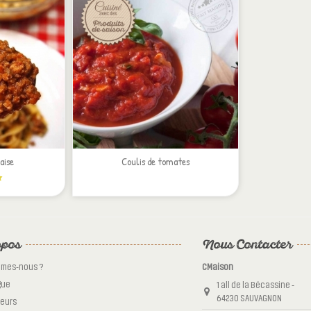
aise
Coulis de tomates
pos
Nous Contacter
mmes-nous ?
CMaison
gue
1 all de la Bécassine -
64230 SAUVAGNON
eurs