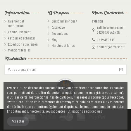
Référence
cm73ml500
Information
A Propos
Nous Contacter
Paiement et
Qui sommes-nous ?
CMaison
Facturation
Catalogue
1 all de la Bécassine -
Remboursement
64230 SAUVAGNON
Revendeurs
Retours et échanges
Blog
06 79 47 08 19
Expédition et livraison
Marchés et foires
contact@cmaison.fr
Mentions légales
Newsletter
CMaison utilise des cookies pour améliorer votre expérience sur notre site. Les cookies
vous permettent de profiter de certaines options (comme enregistrer votre panier),
d'utiliser certaines fonctionnalités de partage sur les réseaux sociaux (pour Facebook,
Twitter, etc.) et de vous présenter des messages et publicités basés sur vos centres
d'intérêts. Ils nous permettent également d’optimiser le fonctionnement de notre site.
En continuant sur notre site, vous acceptez l'utilisation de nos cookies.
Accepter
© 2017 Powered by CMaison™. All Rights Reserved // Design by JP2 Création