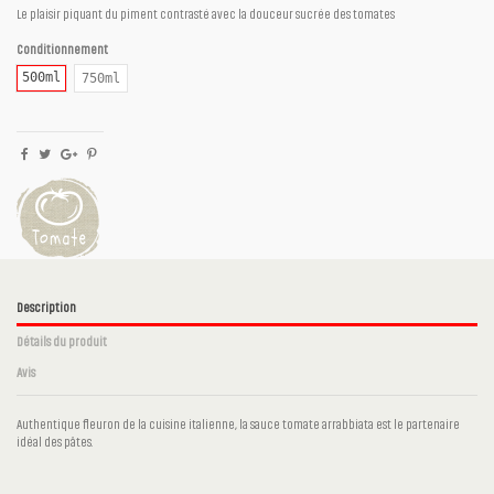
Le plaisir piquant du piment contrasté avec la douceur sucrée des tomates
Conditionnement
500ml
750ml
Description
Détails du produit
Avis
Authentique fleuron de la cuisine italienne, la sauce tomate arrabbiata est le partenaire
idéal des pâtes.
Aucun avis
Ingrédients
Tomates, Poitrine de porc, Parmesan, Ail,
Crème, Tabasco, Basilic