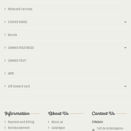
Pâtés and Terrines
COOKED DISHES
Sauces
CANNED VEGETABLES
CANNED FRUIT
JAMS
Gift boxes & card
Information
About Us
Contact Us
Payment and Billing
About us
CMaison
Reimbursement
Catalogue
1 all de la Bécassine -