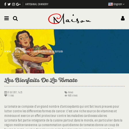
ARTISANAL CANNERY
English
Home
Blog
News
Les bienfaits de la tomate
Les Bienfaits De La Tomate
01 Oct 2017, 16:25
News
1
likes
9655 views
La tomate se compose d’un grand nombre d’antioxydants qui ont fait leurs preuves pour
lutter contre les différentes formes de cancer. C’est une riche source de vitamines et
minéraux et exerce un effet protecteur contre les maladies cardiovasculaires.
La tomate fait partie intégrante de la cuisine partout dans le monde, en particulier dans la
région méditerranéenne. La consommation quotidienne de tomates donne un coup de