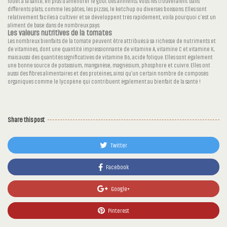
fouet à la santé, en plus d’améliorer le goût des aliments. Vous les trouveraient dans
différents plats, comme les pâtes, les pizzas, le ketchup ou diverses boissons. Elles sont
relativement faciles à cultiver et se développent très rapidement, voila pourquoi c’est un
aliment de base dans de nombreux pays.
Les valeurs nutritives de la tomates
Les nombreux bienfaits de la tomate peuvent être attribués à sa richesse de nutriments et
de vitamines, dont une quantité impressionnante de vitamine A, vitamine C et vitamine K,
mais aussi des quantités significatives de vitamine B6, acide folique. Elles sont également
une bonne source de potassium, manganèse, magnésium, phosphore et cuivre. Elles ont
aussi des fibres alimentaires et des protéines, ainsi qu’un certain nombre de composés
organiques comme le lycopène qui contribuent également au bienfait de la santé !
Share this post
Twitter
Facebook
Google+
Pinterest